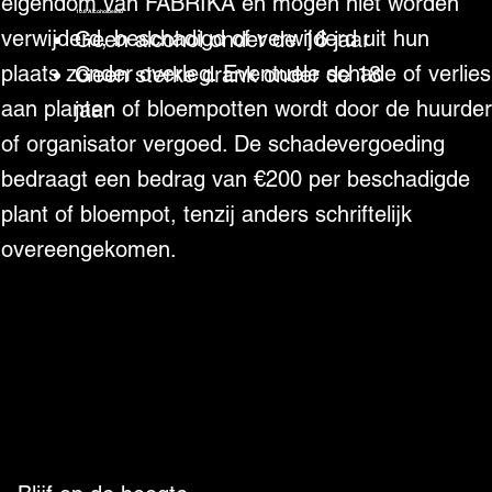
eigendom van FABRIKA en mogen niet worden
10.6 Alcoholbeleid
verwijderd, beschadigd of verwijderd uit hun
Geen alcohol onder de 16 jaar
plaats zonder overleg. Eventuele schade of verlies
Geen sterke drank onder de 18
aan planten of bloempotten wordt door de huurder
jaar
of organisator vergoed. De schadevergoeding
bedraagt een bedrag van €200 per beschadigde
plant of bloempot, tenzij anders schriftelijk
overeengekomen.